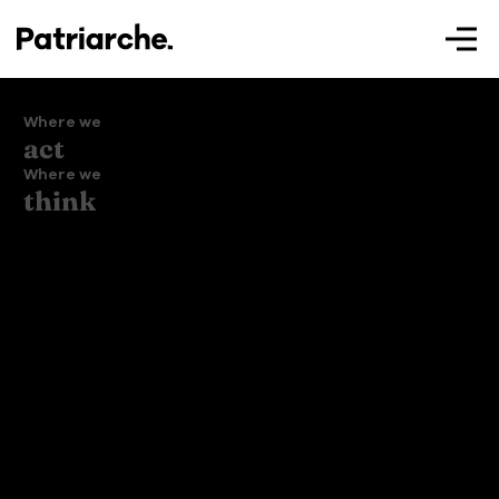
Where we
act
Where we
think
Patriarche.
Augmented
Architecture
Patriarche.
Architecte, ingénieur et designer