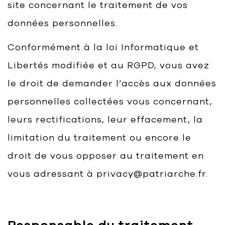
site concernant le traitement de vos
Bart | Patriarche
données personnelles.
Maître d'ouvrage
Conformément à la loi Informatique et
Autumn | Patriarche
Libertés modifiée et au RGPD, vous avez
Contractant général
le droit de demander l’accès aux données
Myah | Patriarche
personnelles collectées vous concernant,
Contractant général en aménagement
intérieur
leurs rectifications, leur effacement, la
limitation du traitement ou encore le
Walter | Patriarche
Exploitant, fournisseur de services et
droit de vous opposer au traitement en
animateur d’espaces
vous adressant à privacy@patriarche.fr.