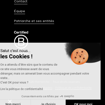
Contact
Équipe
Patriarche et ses entités
Salut c'est nous...
les Cookies !
On a attendu d'être sûrs que le contenu de
ce site vous intéresse avant de vous
déranger, mais on aimerait bien vous accompagner pendant votre
visite...
© 2026 Patriarche.
Tous droits réservés
C'est OK pour vous ?
Glossaire
Mentions légales
Politique de confidentialité
Lire la politique de confidentialité
Consentements certifiés par
Non merci
Je choisis
OK pour moi