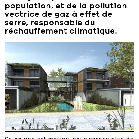
population, et de la pollution
Bart | Patriarche
vectrice de gaz à effet de
Maître d'ouvrage
serre, responsable du
réchauffement climatique.
Autumn | Patriarche
Contractant général
Myah | Patriarche
Contractant général en aménagement
intérieur
Walter | Patriarche
Exploitant, fournisseur de services et
animateur d’espaces
Selon une estimation, nous serons plus de