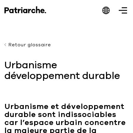
Retour glossaire
Patriarche.
Urbanisme
développement durable
Augmented
Architecture
Urbanisme et développement
durable sont indissociables
Patriarche.
car l’espace urbain concentre
Architecte, ingénieur et designer
la majeure partie de la