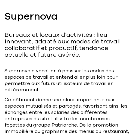
Bart | Patriarche
Supernova
Maître d'ouvrage
Autumn | Patriarche
Bureaux et locaux d’activités : lieu
Contractant général
innovant, adapté aux modes de travail
collaboratif et productif, tendance
actuelle et future avérée.
Myah | Patriarche
Contractant général en aménagement
intérieur
Supernova a vocation à pousser les codes des
espaces de travail et entend aller plus loin pour
Walter | Patriarche
permettre aux futurs utilisateurs de travailler
différemment.
Exploitant, fournisseur de services et
animateur d’espaces
Ce bâtiment donne une place importante aux
espaces mutualisés et partagés, favorisant ainsi les
échanges entre les salariés des différentes
entreprises du site. Il illustre les nombreuses
façettes du groupe Patriarche. De la promotion
immobilière au graphisme des menus du restaurant,