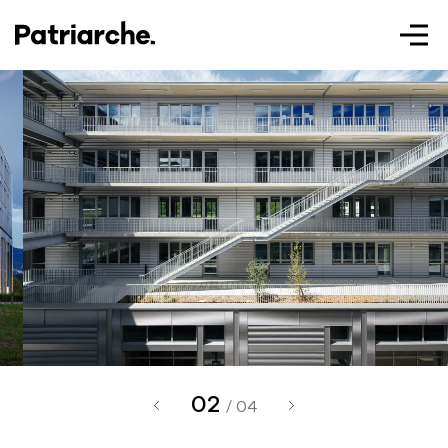
Patriarche.
Augmented
Architecture
02
Patriarche.
/ 04
Architecte, ingénieur et designer