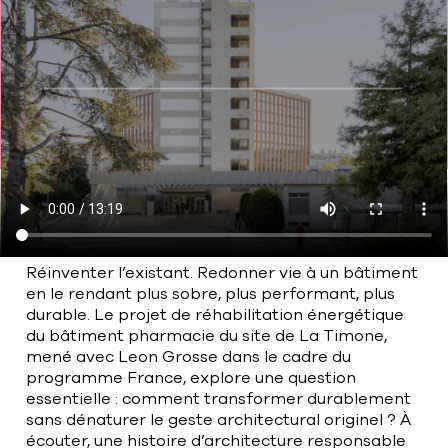
Bart | Patriarche
Maître d'ouvrage
Autumn | Patriarche
Contractant général
Myah | Patriarche
Contractant général en aménagement
intérieur
Réinventer l’existant. Redonner vie à un bâtiment
Walter | Patriarche
en le rendant plus sobre, plus performant, plus
Exploitant, fournisseur de services et
durable. Le projet de réhabilitation énergétique
animateur d’espaces
du bâtiment pharmacie du site de La Timone,
mené avec Leon Grosse dans le cadre du
programme France, explore une question
essentielle : comment transformer durablement
sans dénaturer le geste architectural originel ? À
écouter, une histoire d’architecture responsable