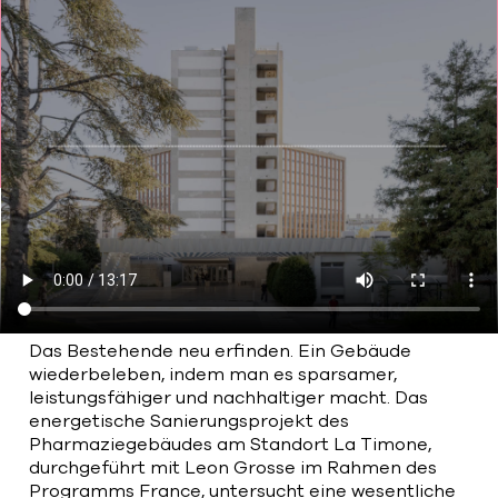
Bart | Patriarche
Maître d'ouvrage
Autumn | Patriarche
Contractant général
Myah | Patriarche
Contractant général d’aménagement
intérieur
February | Patriarche
Concepteur de solutions digitales
Das Bestehende neu erfinden. Ein Gebäude
appliquées au bâtiment
wiederbeleben, indem man es sparsamer,
leistungsfähiger und nachhaltiger macht. Das
Walter | Patriarche
energetische Sanierungsprojekt des
Exploitant, fournisseur de services et
Pharmaziegebäudes am Standort La Timone,
animateur d’espaces
durchgeführt mit Leon Grosse im Rahmen des
Programms France, untersucht eine wesentliche