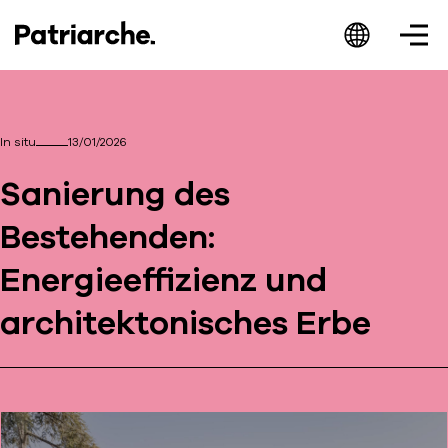
In situ
13/01/2026
Sanierung des
Patriarche.
Bestehenden:
Augmented
Energieeffizienz und
Architecture
architektonisches Erbe
Patriarche.
Architecte, ingénieur et designer