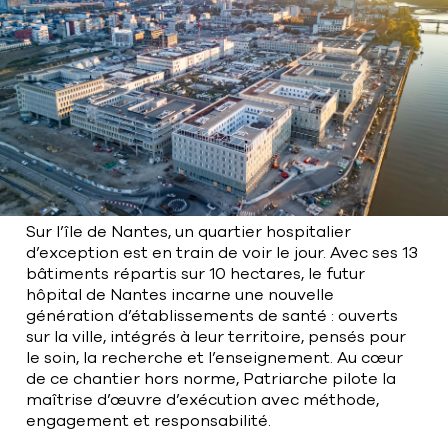
Bart | Patriarche
Maître d'ouvrage
Autumn | Patriarche
Contractant général
Myah | Patriarche
Contractant général en aménagement
intérieur
Sur l’île de Nantes, un quartier hospitalier
d’exception est en train de voir le jour. Avec ses 13
Walter | Patriarche
bâtiments répartis sur 10 hectares, le futur
hôpital de Nantes incarne une nouvelle
Exploitant, fournisseur de services et
génération d’établissements de santé : ouverts
animateur d’espaces
sur la ville, intégrés à leur territoire, pensés pour
le soin, la recherche et l’enseignement. Au cœur
de ce chantier hors norme, Patriarche pilote la
maîtrise d’œuvre d’exécution avec méthode,
engagement et responsabilité.