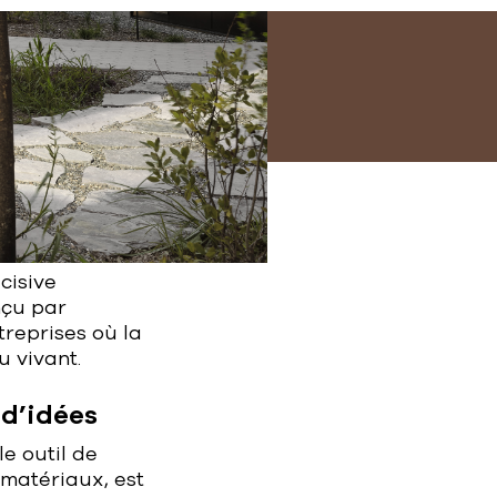
cisive
nçu par
treprises où la
u vivant.
d’idées
e outil de
 matériaux, est