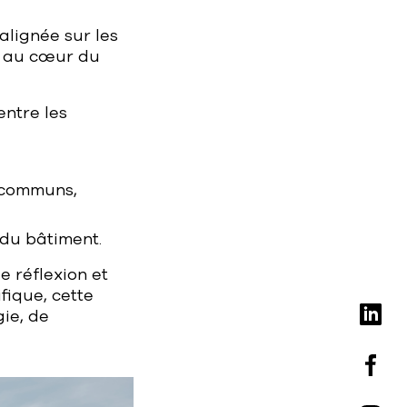
lignée sur les
té au cœur du
entre les
s communs,
du bâtiment.
e réflexion et
fique, cette
ie, de