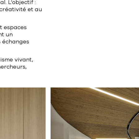
 L’objectif :
créativité et au
et espaces
nt un
es échanges
isme vivant,
hercheurs,