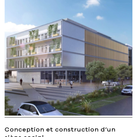
Bart | Patriarche
Maître d'ouvrage
Autumn | Patriarche
Contractant général
Myah | Patriarche
Contractant général en aménagement
intérieur
Walter | Patriarche
Exploitant, fournisseur de services et
animateur d’espaces
Conception et construction d’un