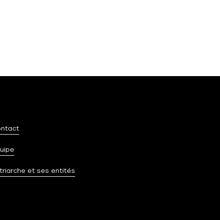
ntact
uipe
triarche et ses entités
sez vos Options