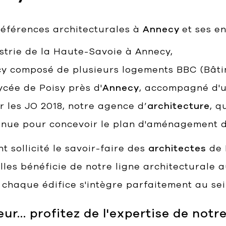
références architecturales à
Annecy
et ses en
trie de la Haute-Savoie à Annecy,
necy composé de plusieurs logements BBC (Bâ
ycée de Poisy près d'
Annecy
, accompagné d'
 les JO 2018, notre agence d’
architecture
, q
nue pour concevoir le plan d'aménagement du
t sollicité le savoir-faire des
architectes
de P
les bénéficie de notre ligne architecturale a
e chaque édifice s'intègre parfaitement au se
ieur… profitez de l'expertise de not