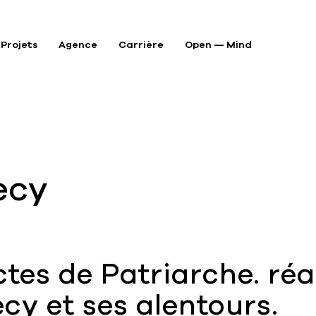
Projets
Agence
Carrière
Open — Mind
P
A
ecy
A
ctes de Patriarche. ré
cy et ses alentours.