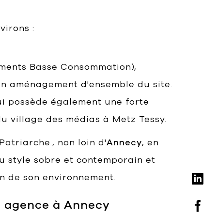
Bart | Patriarche
Maître d'ouvrage
virons :
Autumn | Patriarche
Contractant général
timents Basse Consommation),
Myah | Patriarche
un aménagement d'ensemble du site.
Contractant général en aménagement intérieur
ui possède également une forte
Walter | Patriarche
 village des médias à Metz Tessy.
Exploitant, fournisseur de services et animateur
d’espaces
atriarche., non loin d'
Annecy
, en
u style sobre et contemporain et
in de son environnement.
re agence à Annecy