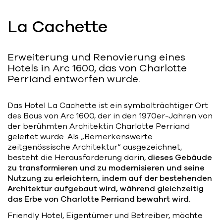
Bart | Patriarche
La Cachette
Maître d'ouvrage
Autumn | Patriarche
Erweiterung und Renovierung eines
Contractant général
Hotels in Arc 1600, das von Charlotte
Perriand entworfen wurde.
Myah | Patriarche
Contractant général d’aménagement
Das Hotel La Cachette ist ein symbolträchtiger Ort
intérieur
des Baus von Arc 1600, der in den 1970er-Jahren von
der berühmten Architektin Charlotte Perriand
February | Patriarche
geleitet wurde. Als „Bemerkenswerte
zeitgenössische Architektur“ ausgezeichnet,
Concepteur de solutions digitales
appliquées au bâtiment
besteht die Herausforderung darin,
dieses Gebäude
zu transformieren und zu modernisieren und seine
Nutzung zu erleichtern, indem auf der bestehenden
Walter | Patriarche
Architektur aufgebaut wird, während gleichzeitig
Exploitant, fournisseur de services et
das Erbe von Charlotte Perriand bewahrt wird.
animateur d’espaces
Friendly Hotel, Eigentümer und Betreiber, möchte