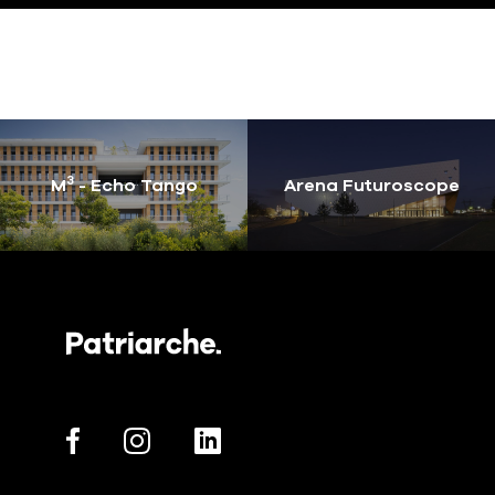
3
M
- Echo Tango
Arena Futuroscope