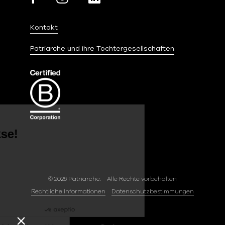
Kontakt
Patriarche und ihre Tochtergesellschaften
Hallo...
wir sind Kekse!
Wir haben gewartet, bis wir sicher waren,
dass der Inhalt dieser Website für Sie von
Interesse ist, bevor wir Sie behelligen, aber wir würden Sie gerne bei
© 2026 Patriarche.
Alle Rechte vorbehalten
Ihrem Besuch begleiten... Ist das für Sie bequem?
Rechtliche Informationen
Datenschutzbestimmungen
Wir respektieren Ihre Privatsphäre, und so geht's.
Bescheinigungen von