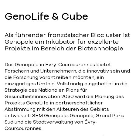
Bart | Patriarche
GenoLife & Cube
Maître d'ouvrage
Autumn | Patriarche
Als führender französischer Biocluster ist
Contractant général
Genopole ein Inkubator für exzellente
Projekte im Bereich der Biotechnologie
Myah | Patriarche
Contractant général d’aménagement
Das Genopole in Évry-Courcouronnes bietet
intérieur
Forschern und Unternehmern, die innovativ sein und
die Forschung vorantreiben möchten, ein
February | Patriarche
einzigartiges Umfeld. Vollständig eingebettet in die
Strategie des Nationalen Plans für
Concepteur de solutions digitales
appliquées au bâtiment
Gesundheitsinnovation 2030 wird die Planung des
Projekts GenoLife in partnerschaftlicher
Abstimmung mit den Akteuren des Gebiets
Walter | Patriarche
entwickelt: SEM Genopole, Genopole, Grand Paris
Exploitant, fournisseur de services et
Sud und die Stadtverwaltung von Évry-
animateur d’espaces
Courcouronnes.