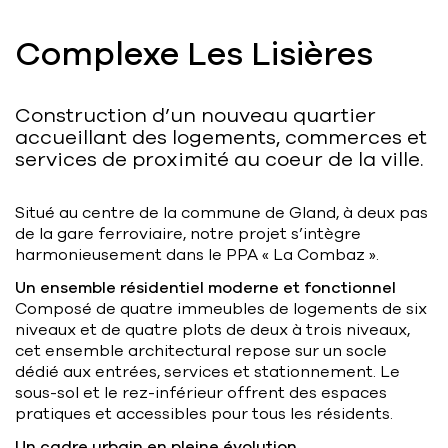
Bart | Patriarche
Complexe Les Lisières
Maître d'ouvrage
Autumn | Patriarche
Construction d’un nouveau quartier
Contractant général
accueillant des logements, commerces et
services de proximité au coeur de la ville.
Myah | Patriarche
Contractant général en aménagement
Situé au centre de la commune de Gland, à deux pas
intérieur
de la gare ferroviaire, notre projet s’intègre
harmonieusement dans le PPA « La Combaz ».
Walter | Patriarche
Un ensemble résidentiel moderne et fonctionnel
Exploitant, fournisseur de services et
Composé de quatre immeubles de logements de six
animateur d’espaces
niveaux et de quatre plots de deux à trois niveaux,
cet ensemble architectural repose sur un socle
dédié aux entrées, services et stationnement. Le
sous-sol et le rez-inférieur offrent des espaces
pratiques et accessibles pour tous les résidents.
Un cadre urbain en pleine évolution