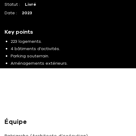
Statut :
Livré
Date :
2023
Key points
223 logements.
4 bâtiments d’activités.
Parking souterrain.
Aménagements extérieurs.
Équipe
Patriarche (Architecte d’exécution)