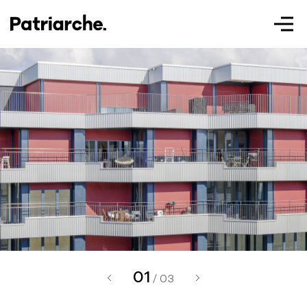
Patriarche.
Augmented
Architecture
01
Patriarche.
/ 03
Architecte, ingénieur et designer