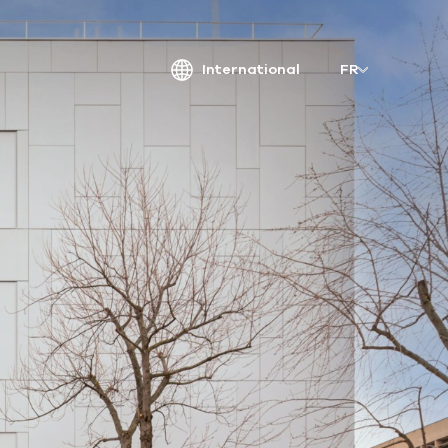
International
FR
atriarche.
ugmented
rchitecture
Patriarche.
Architecte, ingénieur et designer