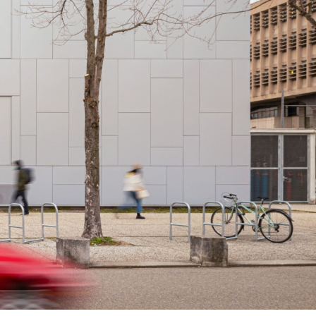
Bart | Patriarche
Maître d'ouvrage
Autumn | Patriarche
Contractant général
Myah | Patriarche
Contractant général en aménagement intérieur
Walter | Patriarche
Exploitant, fournisseur de services et animateur
d’espaces