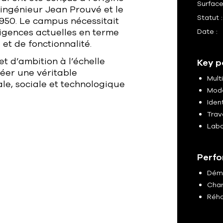
Surface
l’ingénieur Jean Prouvé et le
Statut 
950. Le campus nécessitait
xigences actuelles en terme
Date :
et de fonctionnalité.
t d’ambition à l’échelle
Key p
éer une véritable
Multi
e, sociale et technologique
Mode
Iden
Trav
Labo
Perfo
Dém
Char
Réha