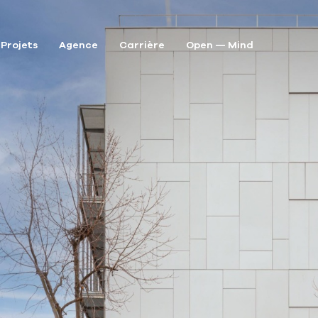
Projets
Agence
Carrière
Open — Mind
P
A
A