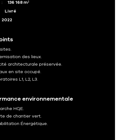
 :
136 168 m²
:
Livré
2022
oints
sites.
rnisation des lieux.
tité architecturale préservée.
aux en site occupé.
ratoires L1, L2, L3.
rmance environnementale
arche HQE.
te de chantier vert.
bilitation Énergétique.