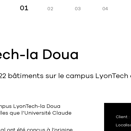
02
01
03
04
ch-la Doua
 22 bâtiments sur le campus LyonTech 
ampus LyonTech-la Doua
lles que l’Université Claude
Client :
Localis
l ont été conçus à l’origine