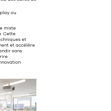
 play ou
re mixte
. Cette
echniques et
ment et accélère
andir sans
rire
nnovation