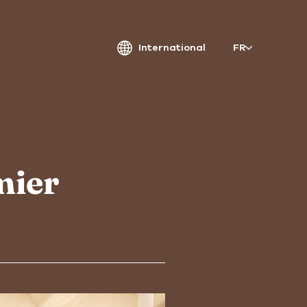
International
FR
atriarche.
ugmented
mier
rchitecture
Patriarche.
Architecte, ingénieur et designer