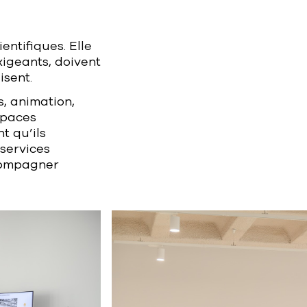
entifiques. Elle
xigeants, doivent
isent.
s, animation,
spaces
t qu’ils
 services
ccompagner