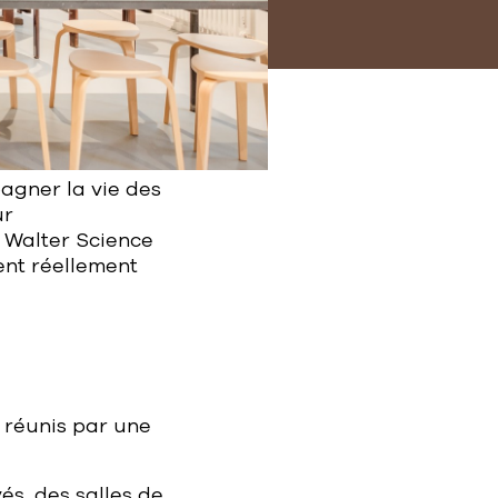
agner la vie des
ur
, Walter Science
ent réellement
, réunis par une
s, des salles de