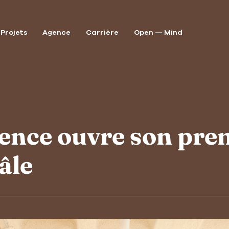
Projets
Agence
Carrière
Open — Mind
P
A
ience ouvre son pre
A
âle