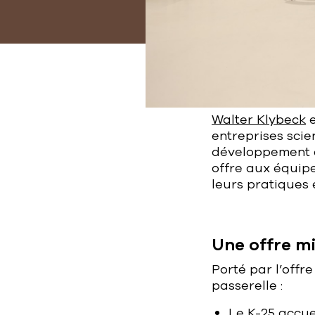
Walter Klybeck
e
entreprises scie
développement à 
offre aux équip
leurs pratiques 
Une offre m
Porté par l’offr
passerelle :
Le K-25 accue