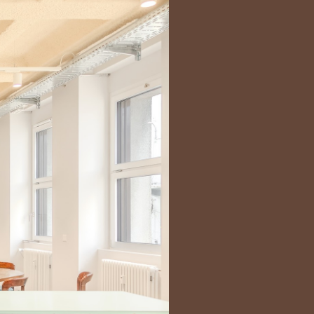
Bart | Patriarche
Maître d'ouvrage
Autumn | Patriarche
Contractant général
Myah | Patriarche
Contractant général en aménagement intérieur
Walter | Patriarche
Exploitant, fournisseur de services et animateur
d’espaces