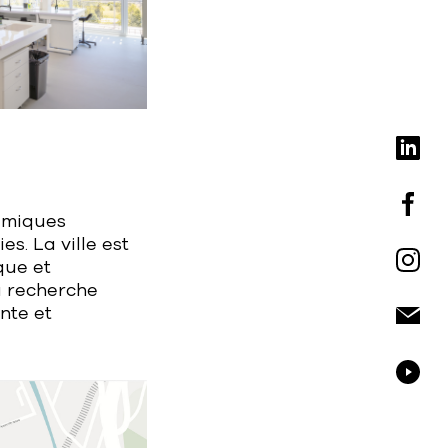
namiques
s. La ville est
que et
a recherche
nte et