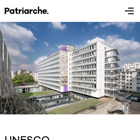
Patriarche.
Augmented
Architecture
Patriarche.
Architecte, ingénieur et designer
UNESCO