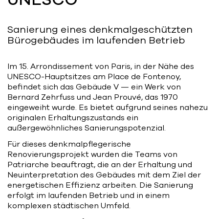
Bart | Patriarche
Maître d'ouvrage
Sanierung eines denkmalgeschützten
Bürogebäudes im laufenden Betrieb
Autumn | Patriarche
Contractant général
Im 15. Arrondissement von Paris, in der Nähe des
UNESCO-Hauptsitzes am Place de Fontenoy,
befindet sich das Gebäude V — ein Werk von
Myah | Patriarche
Bernard Zehrfuss und Jean Prouvé, das 1970
Contractant général d’aménagement
eingeweiht wurde. Es bietet aufgrund seines nahezu
intérieur
originalen Erhaltungszustands ein
außergewöhnliches Sanierungspotenzial.
February | Patriarche
Für dieses denkmalpflegerische
Concepteur de solutions digitales
Renovierungsprojekt wurden die Teams von
appliquées au bâtiment
Patriarche beauftragt, die an der Erhaltung und
Neuinterpretation des Gebäudes mit dem Ziel der
Walter | Patriarche
energetischen Effizienz arbeiten. Die Sanierung
Exploitant, fournisseur de services et
erfolgt im laufenden Betrieb und in einem
animateur d’espaces
komplexen städtischen Umfeld.