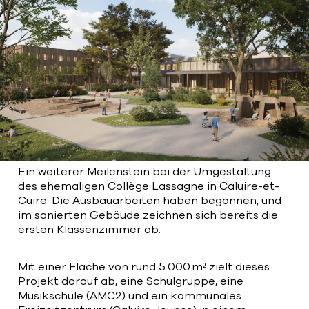
Bart | Patriarche
Maître d'ouvrage
Autumn | Patriarche
Contractant général
Myah | Patriarche
Contractant général d’aménagement
intérieur
Ein weiterer Meilenstein bei der Umgestaltung
des ehemaligen Collège Lassagne in Caluire-et-
February | Patriarche
Cuire: Die Ausbauarbeiten haben begonnen, und
Concepteur de solutions digitales
im sanierten Gebäude zeichnen sich bereits die
appliquées au bâtiment
ersten Klassenzimmer ab.
Walter | Patriarche
Mit einer Fläche von rund 5.000 m² zielt dieses
Exploitant, fournisseur de services et
animateur d’espaces
Projekt darauf ab, eine Schulgruppe, eine
Musikschule (AMC2) und ein kommunales