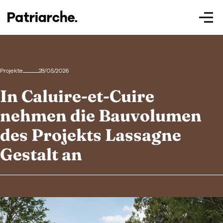
Projekte
28/05/2026
In Caluire-et-Cuire
Patriarche.
nehmen die Bauvolumen
Augmented
des Projekts Lassagne
Architecture
Gestalt an
Patriarche.
Architecte, ingénieur et designer