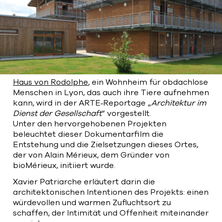
Bart | Patriarche
Maître d'ouvrage
Autumn | Patriarche
Contractant général
Haus von Rodolphe
, ein Wohnheim für obdachlose
Myah | Patriarche
Menschen in Lyon, das auch ihre Tiere aufnehmen
kann, wird in der ARTE‑Reportage „
Architektur im
Contractant général d’aménagement
intérieur
Dienst der Gesellschaft
“ vorgestellt.
Unter den hervorgehobenen Projekten
beleuchtet dieser Dokumentarfilm die
February | Patriarche
Entstehung und die Zielsetzungen dieses Ortes,
Concepteur de solutions digitales
der von Alain Mérieux, dem Gründer von
appliquées au bâtiment
bioMérieux, initiiert wurde.
Walter | Patriarche
Xavier Patriarche erläutert darin die
architektonischen Intentionen des Projekts: einen
Exploitant, fournisseur de services et
animateur d’espaces
würdevollen und warmen Zufluchtsort zu
schaffen, der Intimität und Offenheit miteinander