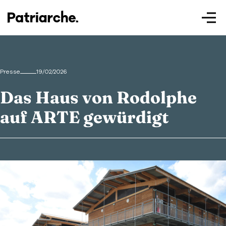
Presse
19/02/2026
Das Haus von Rodolphe
Patriarche.
auf ARTE gewürdigt
Augmented
Architecture
Patriarche.
Architecte, ingénieur et designer