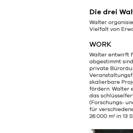
Die drei Wa
Walter organisi
Vielfalt von Er
WORK
Walter entwirft 
abgestimmt sind
private Bürorä
Veranstaltungsf
skalierbare Pro
fördern. Walter 
das schlüsselfe
(Forschungs‑ und
für verschiedene
26.000 m² in 13 