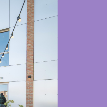
Bart | Patriarche
Maître d'ouvrage
Autumn | Patriarche
Contractant général
Myah | Patriarche
Contractant général d’aménagement intérieur
February | Patriarche
Concepteur de solutions digitales appliquées au
bâtiment
Walter | Patriarche
Exploitant, fournisseur de services et animateur
d’espaces