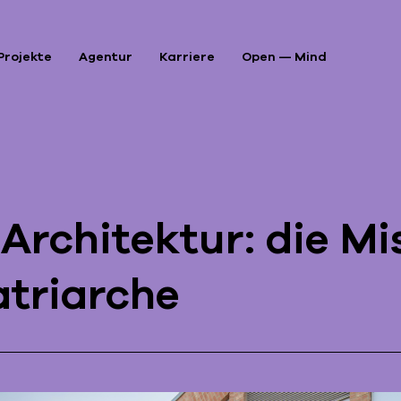
Projekte
Agentur
Karriere
Open — Mind
P
A
Architektur: die Mi
A
atriarche