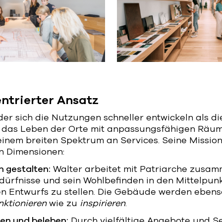
entrierter Ansatz
n der sich die Nutzungen schneller entwickeln als 
r das Leben der Orte mit anpassungsfähigen Räume
nem breiten Spektrum an Services. Seine Mission e
en Dimensionen:
n gestalten:
Walter arbeitet mit Patriarche zusa
dürfnisse und sein Wohlbefinden in den Mittelpun
en Entwurfs zu stellen. Die Gebäude werden eben
nktionieren
wie zu
inspirieren
.
ben und beleben:
Durch vielfältige Angebote und Se