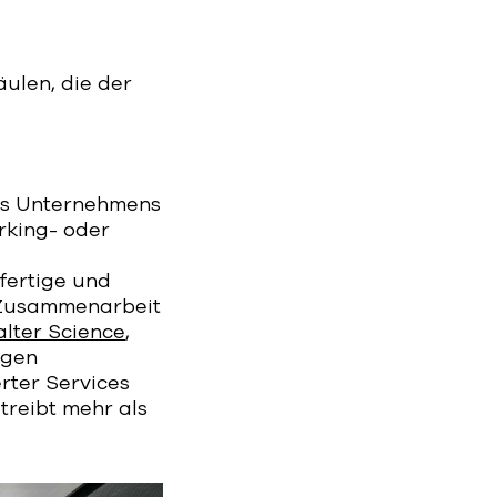
ulen, die der
des Unternehmens
rking- oder
fertige und
d Zusammenarbeit
lter Science
,
ngen
rter Services
treibt mehr als