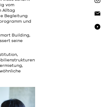
gig vom
m Alltag
ie Begleitung
gsprogramm und
mart Building,
ssert seine
titution,
bilienstrukturen
vermietung,
ewöhnliche