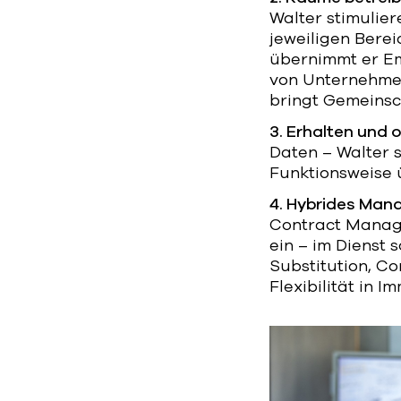
Walter stimuli
jeweiligen Berei
übernimmt er Em
von Unternehmen
bringt Gemeins
3. Erhalten und 
Daten – Walter 
Funktionsweise ü
4. Hybrides Man
Contract Manage
ein – im Dienst
Substitution, C
Flexibilität in I