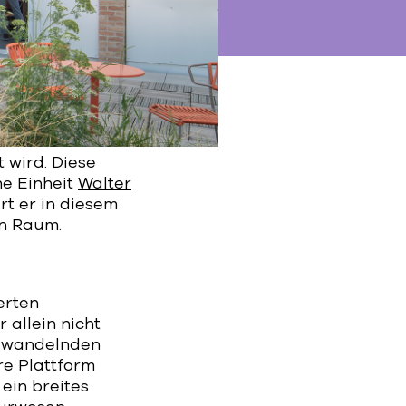
 wird. Diese
ne Einheit
Walter
rt er in diesem
n Raum.
erten
 allein nicht
h wandelnden
re Plattform
 ein breites