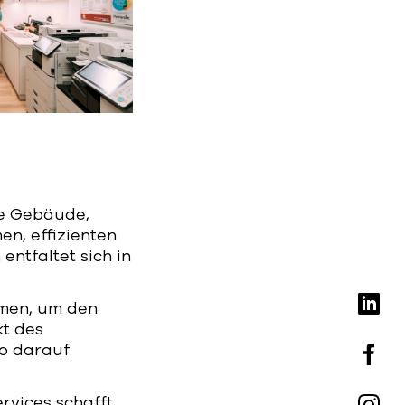
die Gebäude,
n, effizienten
ntfaltet sich in
mmen, um den
kt des
so darauf
rvices schafft