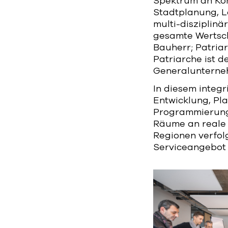
Spektrum an Kom
Stadtplanung, L
multi-disziplinär
gesamte Wertsch
Bauherr; Patriar
Patriarche ist d
Generalunterne
In diesem integr
Entwicklung, Pla
Programmierung 
Räume an reale 
Regionen verfol
Serviceangebot z