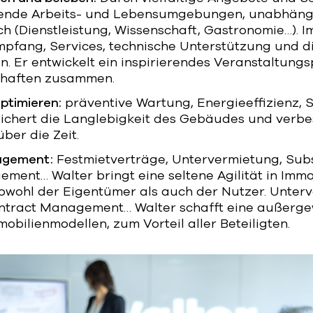
erende Arbeits- und Lebensumgebungen, unabhän
ch (Dienstleistung, Wissenschaft, Gastronomie…). I
pfang, Services, technische Unterstützung und d
. Er entwickelt ein inspirierendes Veranstaltun
chaften zusammen.
optimieren:
präventive Wartung, Energieeffizienz, S
sichert die Langlebigkeit des Gebäudes und verbe
ber die Zeit.
agement:
Festmietverträge, Untervermietung, Subs
ment… Walter bringt eine seltene Agilität in Immo
 sowohl der Eigentümer als auch der Nutzer. Unter
ontract Management… Walter schafft eine außerg
mmobilienmodellen, zum Vorteil aller Beteiligten.