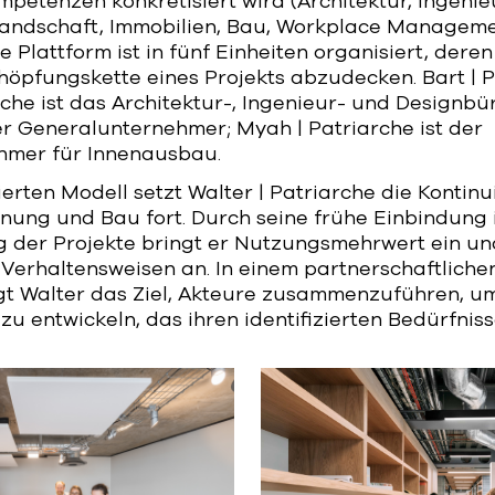
petenzen konkretisiert wird (Architektur, Ingeni
andschaft, Immobilien, Bau, Workplace Manageme
e Plattform ist in fünf Einheiten organisiert, deren Z
öpfungskette eines Projekts abzudecken. Bart | Pa
che ist das Architektur-, Ingenieur- und Designbü
er Generalunternehmer; Myah | Patriarche ist der
hmer für Innenausbau.
ierten Modell setzt Walter | Patriarche die Kontinu
nung und Bau fort. Durch seine frühe Einbindung 
der Projekte bringt er Nutzungsmehrwert ein un
Verhaltensweisen an. In einem partnerschaftliche
gt Walter das Ziel, Akteure zusammenzuführen, um
u entwickeln, das ihren identifizierten Bedürfniss