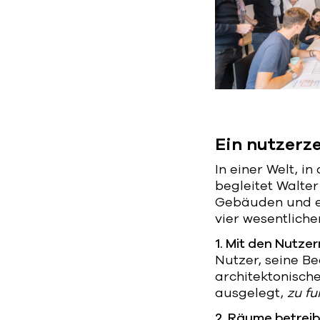
Ein nutzerz
In einer Welt, i
begleitet Walte
Gebäuden und ei
vier wesentlich
1. Mit den Nutzer
Nutzer, seine Be
architektonisch
ausgelegt,
zu fu
2. Räume betrei