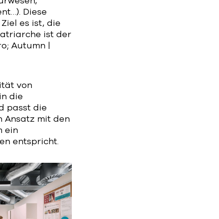
eurwesen,
nt…). Diese
iel es ist, die
triarche ist der
ro; Autumn |
ität von
in die
d passt die
n Ansatz mit den
 ein
en entspricht.