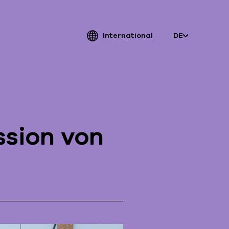
International
DE
atriarche.
ugmented
ssion von
rchitecture
Patriarche.
Architecte, ingénieur et designer