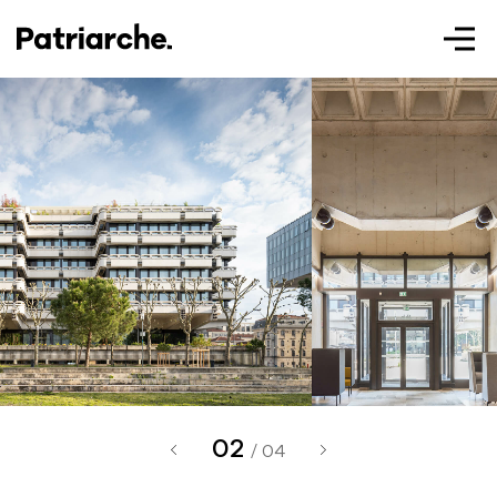
Patriarche.
Augmented
Architecture
02
Patriarche.
/ 04
Architecte, ingénieur et designer