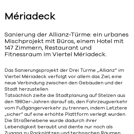
Bart | Patriarche
Mériadeck
Maître d'ouvrage
Autumn | Patriarche
Sanierung der Allianz-Türme: ein urbanes
Contractant général
Mischprojekt mit Büros, einem Hotel mit
147 Zimmern, Restaurant und
Fitnessraum im Viertel Mériadeck.
Myah | Patriarche
Contractant général d’aménagement
intérieur
Das Sanierungsprojekt der Drei Türme „Allianz“ im
Viertel Mériadeck verfolgt vor allem das Ziel, eine
February | Patriarche
neue Verbindung zwischen den Gebäuden und der
Stadt herzustellen.
Concepteur de solutions digitales
appliquées au bâtiment
Tatsächlich zielte die Stadtplanung auf Stelzen aus
den 1980er-Jahren darauf ab, den Fahrzeugverkehr
vom Fußgängerverkehr zu trennen, indem Letztere
Walter | Patriarche
„sicher“ auf eine erhöhte Plattform verlegt wurden.
Exploitant, fournisseur de services et
Die Straßenebene wurde dadurch ihrer
animateur d’espaces
Lebendigkeit beraubt und diente nur noch als
Zugang zu Parkplätzen und technischen Räumen.