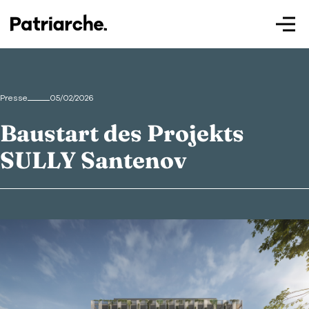
Presse
05/02/2026
Baustart des Projekts
Patriarche.
SULLY Santenov
Augmented
Architecture
Patriarche.
Architecte, ingénieur et designer