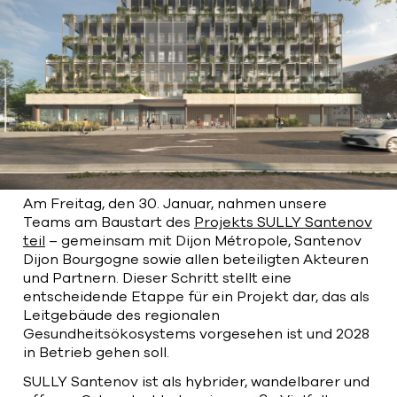
Bart | Patriarche
Maître d'ouvrage
Autumn | Patriarche
Contractant général
Myah | Patriarche
Contractant général d’aménagement
intérieur
Am Freitag, den 30. Januar, nahmen unsere
Teams am Baustart des
Projekts SULLY Santenov
teil
– gemeinsam mit Dijon Métropole, Santenov
February | Patriarche
Dijon Bourgogne sowie allen beteiligten Akteuren
Concepteur de solutions digitales
und Partnern. Dieser Schritt stellt eine
appliquées au bâtiment
entscheidende Etappe für ein Projekt dar, das als
Leitgebäude des regionalen
Walter | Patriarche
Gesundheitsökosystems vorgesehen ist und 2028
Exploitant, fournisseur de services et
in Betrieb gehen soll.
animateur d’espaces
SULLY Santenov ist als hybrider, wandelbarer und